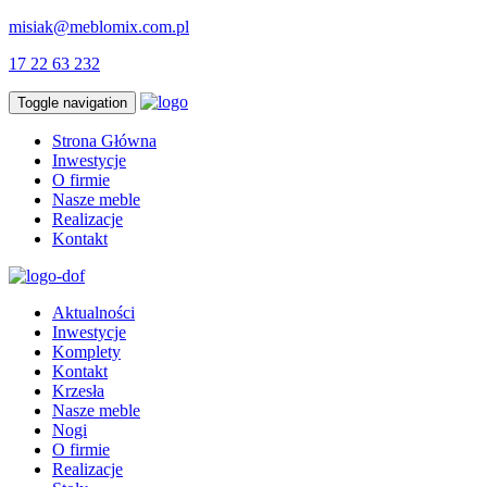
misiak@meblomix.com.pl
17 22 63 232
Toggle navigation
Strona Główna
Inwestycje
O firmie
Nasze meble
Realizacje
Kontakt
Aktualności
Inwestycje
Komplety
Kontakt
Krzesła
Nasze meble
Nogi
O firmie
Realizacje