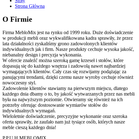
Stoły
Strona Główna
O Firmie
Firma MebloMix jest na rynku od 1999 roku. Duże doświadczenie
w produkcji mebli oraz wykwalifikowana kadra sprawiły, że przez
lata działalności zyskaliśmy grono zadowolonych klientów
indywidualnych jak i firm. Nasze produkty cechuje wysoka jakość,
niebanalny design i precyzja wykonania.
W ofercie znaleźć można szeroką gamę krzeseł i stołów, które
dopasują się do każdego wnętrza i zadowolą nawet najbardziej
wymagających klientów. Cały czas się rozwijamy podążając za
panującymi trendami, dzięki czemu nasze wyroby cechuje również
nowoczesny styl.
Zadowolenie klientów stawiamy na pierwszym miejscu, dlatego
każdego dnia dbamy o to, by jakość wytwarzanych przez nas mebli
była na najwyższym poziomie. Otwieramy się również na ich
potrzeby oferując dostosowanie wymiarów stołów do
indywidualnych wymagań.
Wieloletnie doświadczenie, precyzyjne wykonanie oraz szeroka
oferta sprawiły, że zaufało nam już tysiące osób, których nasze
meble cieszą każdego dnia!
P.P.U.H MEBLOMIX