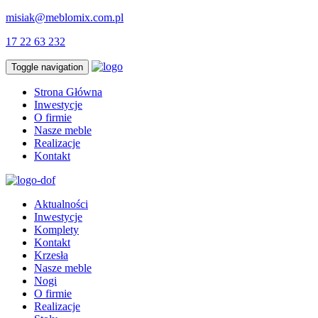
misiak@meblomix.com.pl
17 22 63 232
Toggle navigation
Strona Główna
Inwestycje
O firmie
Nasze meble
Realizacje
Kontakt
Aktualności
Inwestycje
Komplety
Kontakt
Krzesła
Nasze meble
Nogi
O firmie
Realizacje